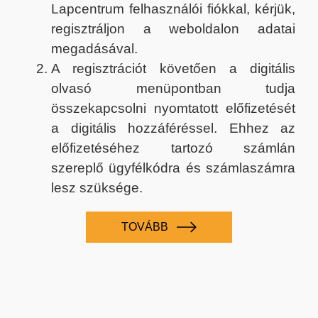
Lapcentrum felhasználói fiókkal, kérjük,
regisztráljon a weboldalon adatai
megadásával.
A regisztrációt követően a digitális
olvasó menüpontban tudja
összekapcsolni nyomtatott előfizetését
a digitális hozzáféréssel. Ehhez az
előfizetéséhez tartozó számlán
szereplő ügyfélkódra és számlaszámra
lesz szüksége.
TOVÁBB