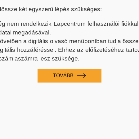
dössze két egyszerű lépés szükséges:
nem rendelkezik Lapcentrum felhasználói fiókkal, k
datai megadásával.
 követően a digitális olvasó menüpontban tudja össz
digitális hozzáféréssel. Ehhez az előfizetéséhez tar
 számlaszámra lesz szüksége.
TOVÁBB