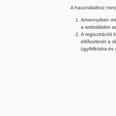
A használathoz min
Amennyiben még 
a weboldalon a
A regisztrációt
előfizetését a 
ügyfélkódra és