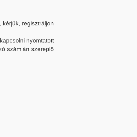
érjük, regisztráljon
ekapcsolni nyomtatott
tozó számlán szereplő