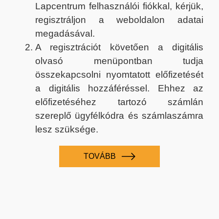
Lapcentrum felhasználói fiókkal, kérjük,
regisztráljon a weboldalon adatai
megadásával.
A regisztrációt követően a digitális
olvasó menüpontban tudja
összekapcsolni nyomtatott előfizetését
a digitális hozzáféréssel. Ehhez az
előfizetéséhez tartozó számlán
szereplő ügyfélkódra és számlaszámra
lesz szüksége.
TOVÁBB