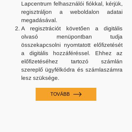
Lapcentrum felhasználói fiókkal, kérjük,
regisztráljon a weboldalon adatai
megadásával.
A regisztrációt követően a digitális
olvasó menüpontban tudja
összekapcsolni nyomtatott előfizetését
a digitális hozzáféréssel. Ehhez az
előfizetéséhez tartozó számlán
szereplő ügyfélkódra és számlaszámra
lesz szüksége.
TOVÁBB