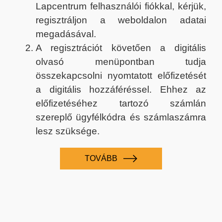
Lapcentrum felhasználói fiókkal, kérjük,
regisztráljon a weboldalon adatai
megadásával.
A regisztrációt követően a digitális
olvasó menüpontban tudja
összekapcsolni nyomtatott előfizetését
a digitális hozzáféréssel. Ehhez az
előfizetéséhez tartozó számlán
szereplő ügyfélkódra és számlaszámra
lesz szüksége.
TOVÁBB