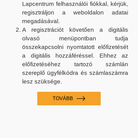
Lapcentrum felhasználói fiókkal, kérjük,
regisztráljon a weboldalon adatai
megadásával.
A regisztrációt követően a digitális
olvasó menüpontban tudja
összekapcsolni nyomtatott előfizetését
a digitális hozzáféréssel. Ehhez az
előfizetéséhez tartozó számlán
szereplő ügyfélkódra és számlaszámra
lesz szüksége.
TOVÁBB