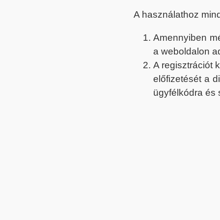
A használathoz min
Amennyiben még 
a weboldalon a
A regisztrációt
előfizetését a 
ügyfélkódra és