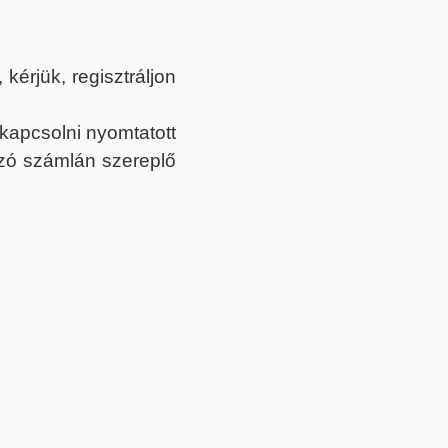
érjük, regisztráljon
ekapcsolni nyomtatott
tozó számlán szereplő