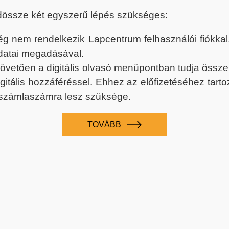
dössze két egyszerű lépés szükséges:
nem rendelkezik Lapcentrum felhasználói fiókkal, k
datai megadásával.
 követően a digitális olvasó menüpontban tudja össz
digitális hozzáféréssel. Ehhez az előfizetéséhez tar
 számlaszámra lesz szüksége.
TOVÁBB