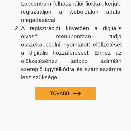
Lapcentrum felhasználói fiókkal, kérjük,
regisztráljon a weboldalon adatai
megadásával.
A regisztrációt követően a digitális
olvasó menüpontban tudja
összekapcsolni nyomtatott előfizetését
a digitális hozzáféréssel. Ehhez az
előfizetéséhez tartozó számlán
szereplő ügyfélkódra és számlaszámra
lesz szüksége.
TOVÁBB