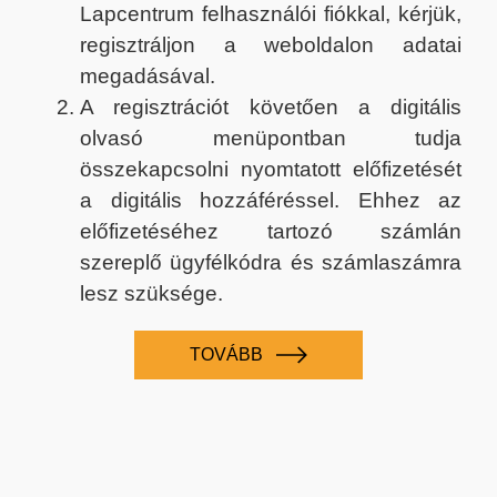
Lapcentrum felhasználói fiókkal, kérjük,
regisztráljon a weboldalon adatai
megadásával.
A regisztrációt követően a digitális
olvasó menüpontban tudja
összekapcsolni nyomtatott előfizetését
a digitális hozzáféréssel. Ehhez az
előfizetéséhez tartozó számlán
szereplő ügyfélkódra és számlaszámra
lesz szüksége.
TOVÁBB