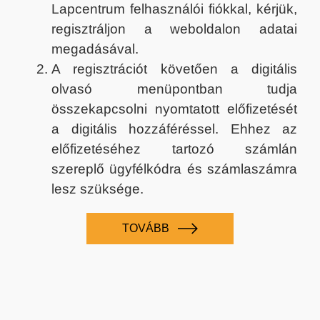
Lapcentrum felhasználói fiókkal, kérjük,
regisztráljon a weboldalon adatai
megadásával.
A regisztrációt követően a digitális
olvasó menüpontban tudja
összekapcsolni nyomtatott előfizetését
a digitális hozzáféréssel. Ehhez az
előfizetéséhez tartozó számlán
szereplő ügyfélkódra és számlaszámra
lesz szüksége.
TOVÁBB