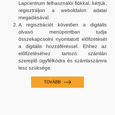
Lapcentrum felhasználói fiókkal, kérjük,
regisztráljon a weboldalon adatai
megadásával.
A regisztrációt követően a digitális
olvasó menüpontban tudja
összekapcsolni nyomtatott előfizetését
a digitális hozzáféréssel. Ehhez az
előfizetéséhez tartozó számlán
szereplő ügyfélkódra és számlaszámra
lesz szüksége.
TOVÁBB