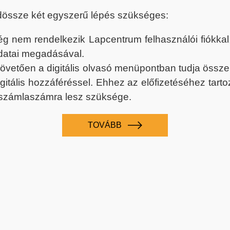
dössze két egyszerű lépés szükséges:
nem rendelkezik Lapcentrum felhasználói fiókkal, k
datai megadásával.
 követően a digitális olvasó menüpontban tudja össz
digitális hozzáféréssel. Ehhez az előfizetéséhez tar
 számlaszámra lesz szüksége.
TOVÁBB