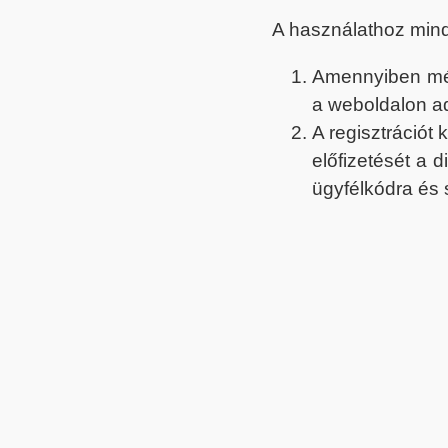
A használathoz min
Amennyiben még 
a weboldalon a
A regisztrációt
előfizetését a 
ügyfélkódra és