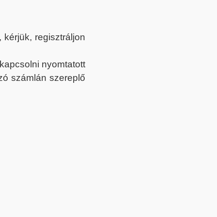
érjük, regisztráljon
ekapcsolni nyomtatott
tozó számlán szereplő