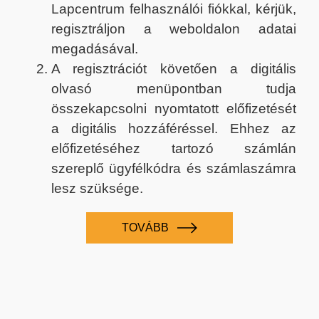
Lapcentrum felhasználói fiókkal, kérjük,
regisztráljon a weboldalon adatai
megadásával.
A regisztrációt követően a digitális
olvasó menüpontban tudja
összekapcsolni nyomtatott előfizetését
a digitális hozzáféréssel. Ehhez az
előfizetéséhez tartozó számlán
szereplő ügyfélkódra és számlaszámra
lesz szüksége.
TOVÁBB