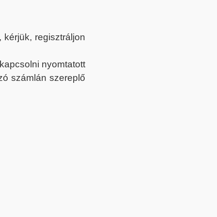
érjük, regisztráljon
ekapcsolni nyomtatott
tozó számlán szereplő