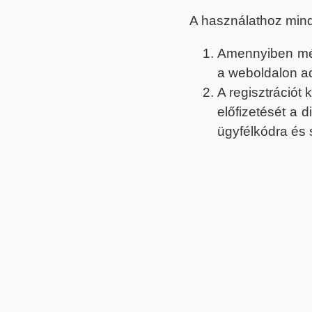
A használathoz min
Amennyiben még 
a weboldalon a
A regisztrációt
előfizetését a 
ügyfélkódra és