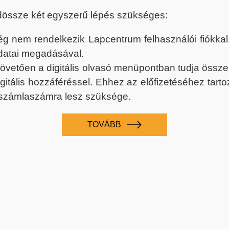
dössze két egyszerű lépés szükséges:
nem rendelkezik Lapcentrum felhasználói fiókkal, k
datai megadásával.
 követően a digitális olvasó menüpontban tudja össz
digitális hozzáféréssel. Ehhez az előfizetéséhez tar
 számlaszámra lesz szüksége.
TOVÁBB