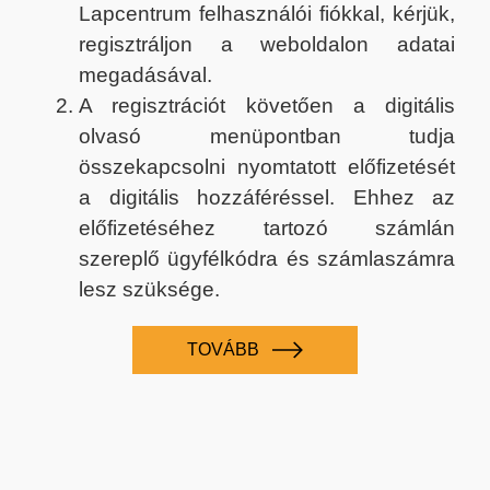
Lapcentrum felhasználói fiókkal, kérjük,
regisztráljon a weboldalon adatai
megadásával.
A regisztrációt követően a digitális
olvasó menüpontban tudja
összekapcsolni nyomtatott előfizetését
a digitális hozzáféréssel. Ehhez az
előfizetéséhez tartozó számlán
szereplő ügyfélkódra és számlaszámra
lesz szüksége.
TOVÁBB