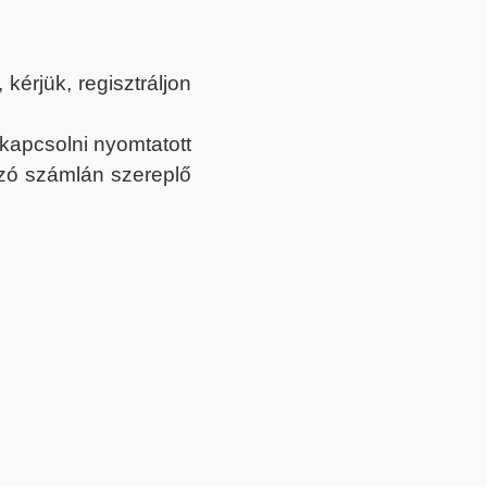
érjük, regisztráljon
ekapcsolni nyomtatott
tozó számlán szereplő