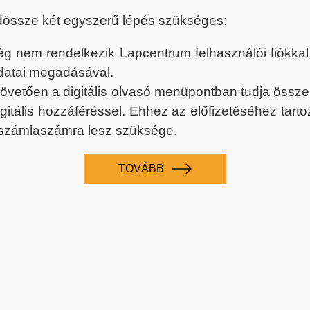
dössze két egyszerű lépés szükséges:
nem rendelkezik Lapcentrum felhasználói fiókkal, k
datai megadásával.
 követően a digitális olvasó menüpontban tudja össz
digitális hozzáféréssel. Ehhez az előfizetéséhez tar
 számlaszámra lesz szüksége.
TOVÁBB