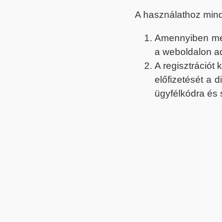
A használathoz min
Amennyiben még 
a weboldalon a
A regisztrációt
előfizetését a 
ügyfélkódra és