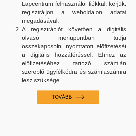
Lapcentrum felhasználói fiókkal, kérjük,
regisztráljon a weboldalon adatai
megadásával.
A regisztrációt követően a digitális
olvasó menüpontban tudja
összekapcsolni nyomtatott előfizetését
a digitális hozzáféréssel. Ehhez az
előfizetéséhez tartozó számlán
szereplő ügyfélkódra és számlaszámra
lesz szüksége.
TOVÁBB