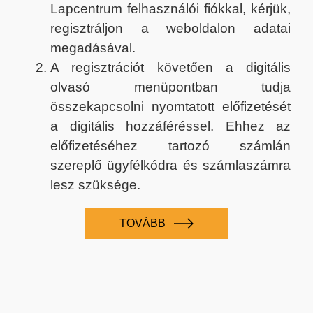
Lapcentrum felhasználói fiókkal, kérjük,
regisztráljon a weboldalon adatai
megadásával.
A regisztrációt követően a digitális
olvasó menüpontban tudja
összekapcsolni nyomtatott előfizetését
a digitális hozzáféréssel. Ehhez az
előfizetéséhez tartozó számlán
szereplő ügyfélkódra és számlaszámra
lesz szüksége.
TOVÁBB