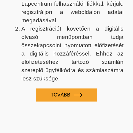
Lapcentrum felhasználói fiókkal, kérjük,
regisztráljon a weboldalon adatai
megadásával.
A regisztrációt követően a digitális
olvasó menüpontban tudja
összekapcsolni nyomtatott előfizetését
a digitális hozzáféréssel. Ehhez az
előfizetéséhez tartozó számlán
szereplő ügyfélkódra és számlaszámra
lesz szüksége.
TOVÁBB