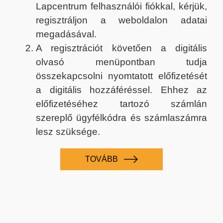
Lapcentrum felhasználói fiókkal, kérjük,
regisztráljon a weboldalon adatai
megadásával.
A regisztrációt követően a digitális
olvasó menüpontban tudja
összekapcsolni nyomtatott előfizetését
a digitális hozzáféréssel. Ehhez az
előfizetéséhez tartozó számlán
szereplő ügyfélkódra és számlaszámra
lesz szüksége.
TOVÁBB