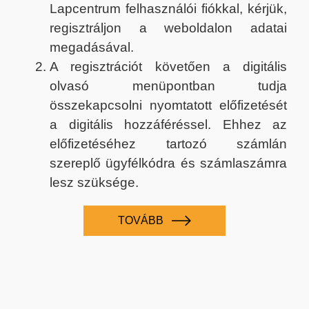
Lapcentrum felhasználói fiókkal, kérjük,
regisztráljon a weboldalon adatai
megadásával.
A regisztrációt követően a digitális
olvasó menüpontban tudja
összekapcsolni nyomtatott előfizetését
a digitális hozzáféréssel. Ehhez az
előfizetéséhez tartozó számlán
szereplő ügyfélkódra és számlaszámra
lesz szüksége.
TOVÁBB