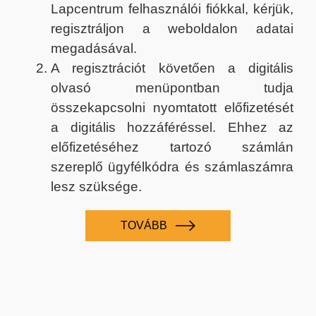
Lapcentrum felhasználói fiókkal, kérjük,
regisztráljon a weboldalon adatai
megadásával.
A regisztrációt követően a digitális
olvasó menüpontban tudja
összekapcsolni nyomtatott előfizetését
a digitális hozzáféréssel. Ehhez az
előfizetéséhez tartozó számlán
szereplő ügyfélkódra és számlaszámra
lesz szüksége.
TOVÁBB