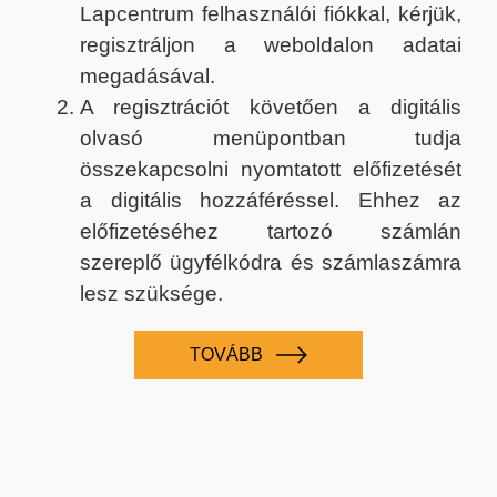
Lapcentrum felhasználói fiókkal, kérjük,
regisztráljon a weboldalon adatai
megadásával.
A regisztrációt követően a digitális
olvasó menüpontban tudja
összekapcsolni nyomtatott előfizetését
a digitális hozzáféréssel. Ehhez az
előfizetéséhez tartozó számlán
szereplő ügyfélkódra és számlaszámra
lesz szüksége.
TOVÁBB