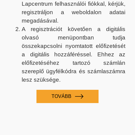
Lapcentrum felhasználói fiókkal, kérjük,
regisztráljon a weboldalon adatai
megadásával.
A regisztrációt követően a digitális
olvasó menüpontban tudja
összekapcsolni nyomtatott előfizetését
a digitális hozzáféréssel. Ehhez az
előfizetéséhez tartozó számlán
szereplő ügyfélkódra és számlaszámra
lesz szüksége.
TOVÁBB