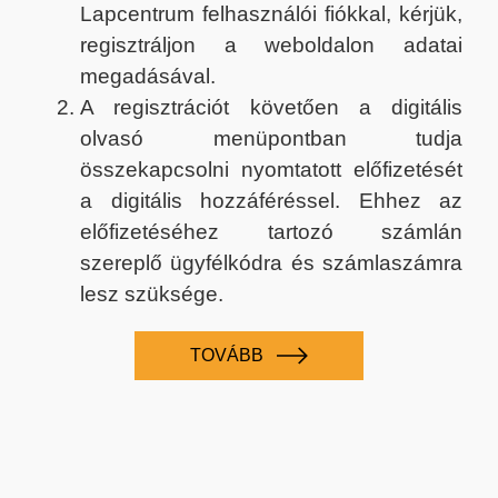
Lapcentrum felhasználói fiókkal, kérjük,
regisztráljon a weboldalon adatai
megadásával.
A regisztrációt követően a digitális
olvasó menüpontban tudja
összekapcsolni nyomtatott előfizetését
a digitális hozzáféréssel. Ehhez az
előfizetéséhez tartozó számlán
szereplő ügyfélkódra és számlaszámra
lesz szüksége.
TOVÁBB