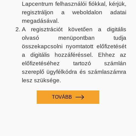
Lapcentrum felhasználói fiókkal, kérjük,
regisztráljon a weboldalon adatai
megadásával.
A regisztrációt követően a digitális
olvasó menüpontban tudja
összekapcsolni nyomtatott előfizetését
a digitális hozzáféréssel. Ehhez az
előfizetéséhez tartozó számlán
szereplő ügyfélkódra és számlaszámra
lesz szüksége.
TOVÁBB