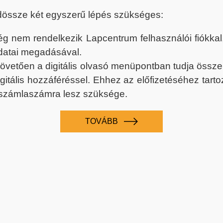
dössze két egyszerű lépés szükséges:
nem rendelkezik Lapcentrum felhasználói fiókkal, k
datai megadásával.
 követően a digitális olvasó menüpontban tudja össz
digitális hozzáféréssel. Ehhez az előfizetéséhez tar
 számlaszámra lesz szüksége.
TOVÁBB