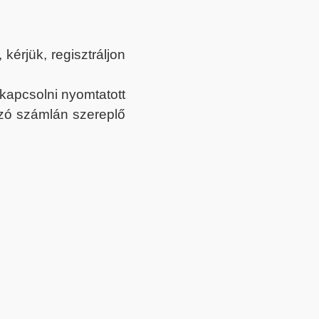
érjük, regisztráljon
ekapcsolni nyomtatott
tozó számlán szereplő