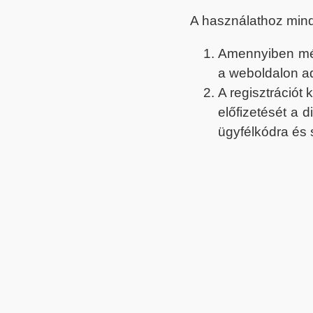
A használathoz min
Amennyiben még 
a weboldalon a
A regisztrációt
előfizetését a 
ügyfélkódra és