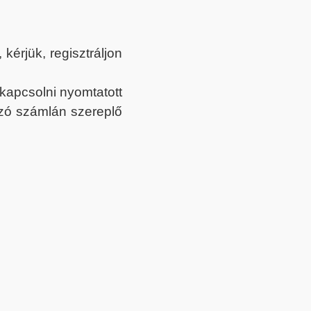
érjük, regisztráljon
ekapcsolni nyomtatott
tozó számlán szereplő