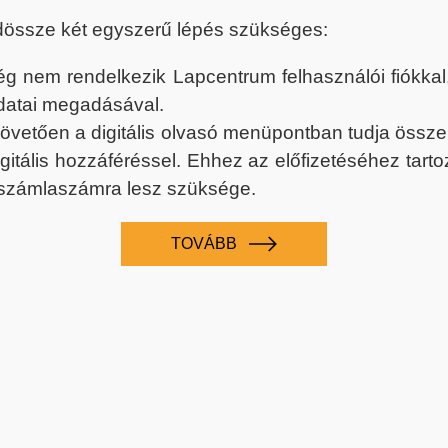
dössze két egyszerű lépés szükséges:
nem rendelkezik Lapcentrum felhasználói fiókkal, k
datai megadásával.
 követően a digitális olvasó menüpontban tudja össz
digitális hozzáféréssel. Ehhez az előfizetéséhez tar
 számlaszámra lesz szüksége.
TOVÁBB