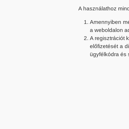
A használathoz min
Amennyiben még 
a weboldalon a
A regisztrációt
előfizetését a 
ügyfélkódra és