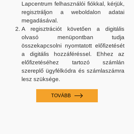
Lapcentrum felhasználói fiókkal, kérjük,
regisztráljon a weboldalon adatai
megadásával.
A regisztrációt követően a digitális
olvasó menüpontban tudja
összekapcsolni nyomtatott előfizetését
a digitális hozzáféréssel. Ehhez az
előfizetéséhez tartozó számlán
szereplő ügyfélkódra és számlaszámra
lesz szüksége.
TOVÁBB