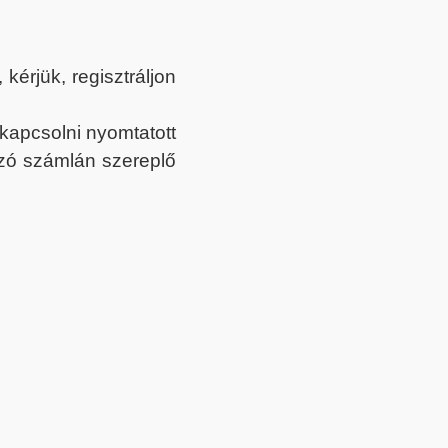
érjük, regisztráljon
ekapcsolni nyomtatott
tozó számlán szereplő