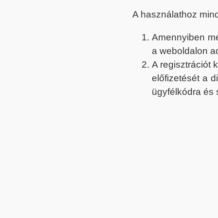
A használathoz min
Amennyiben még 
a weboldalon a
A regisztrációt
előfizetését a 
ügyfélkódra és