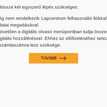
dössze két egyszerű lépés szükséges:
nem rendelkezik Lapcentrum felhasználói fiókkal, k
datai megadásával.
 követően a digitális olvasó menüpontban tudja össz
digitális hozzáféréssel. Ehhez az előfizetéséhez tar
 számlaszámra lesz szüksége.
TOVÁBB