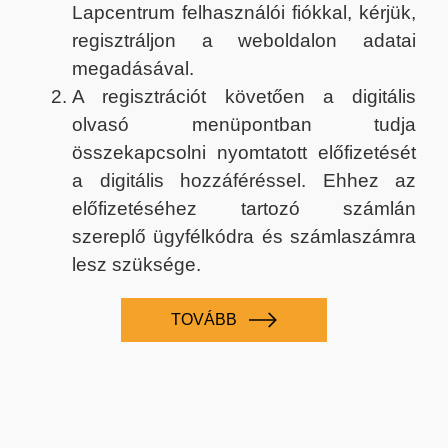
Lapcentrum felhasználói fiókkal, kérjük,
regisztráljon a weboldalon adatai
megadásával.
A regisztrációt követően a digitális
olvasó menüpontban tudja
összekapcsolni nyomtatott előfizetését
a digitális hozzáféréssel. Ehhez az
előfizetéséhez tartozó számlán
szereplő ügyfélkódra és számlaszámra
lesz szüksége.
TOVÁBB