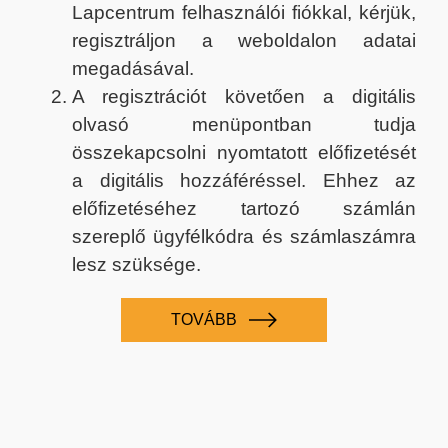
Lapcentrum felhasználói fiókkal, kérjük,
regisztráljon a weboldalon adatai
megadásával.
A regisztrációt követően a digitális
olvasó menüpontban tudja
összekapcsolni nyomtatott előfizetését
a digitális hozzáféréssel. Ehhez az
előfizetéséhez tartozó számlán
szereplő ügyfélkódra és számlaszámra
lesz szüksége.
TOVÁBB