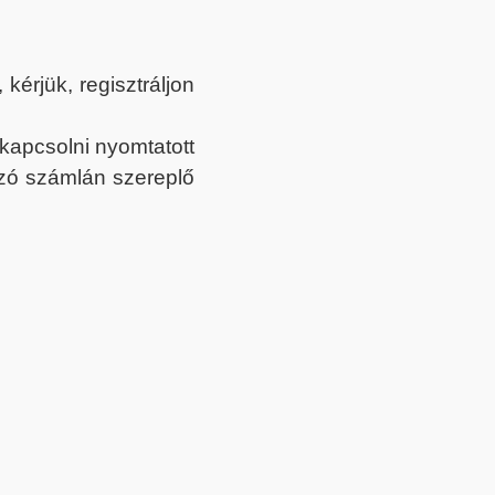
érjük, regisztráljon
ekapcsolni nyomtatott
tozó számlán szereplő