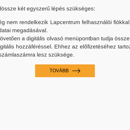
dössze két egyszerű lépés szükséges:
nem rendelkezik Lapcentrum felhasználói fiókkal, k
datai megadásával.
 követően a digitális olvasó menüpontban tudja össz
digitális hozzáféréssel. Ehhez az előfizetéséhez tar
 számlaszámra lesz szüksége.
TOVÁBB