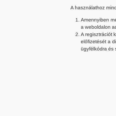
A használathoz min
Amennyiben még 
a weboldalon a
A regisztrációt
előfizetését a 
ügyfélkódra és