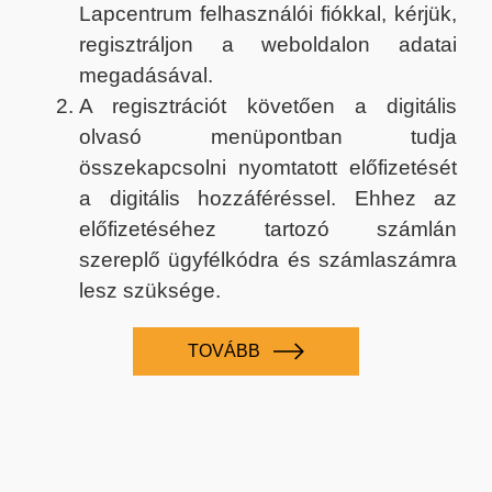
Lapcentrum felhasználói fiókkal, kérjük,
regisztráljon a weboldalon adatai
megadásával.
A regisztrációt követően a digitális
olvasó menüpontban tudja
összekapcsolni nyomtatott előfizetését
a digitális hozzáféréssel. Ehhez az
előfizetéséhez tartozó számlán
szereplő ügyfélkódra és számlaszámra
lesz szüksége.
TOVÁBB