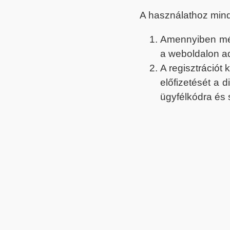
A használathoz min
Amennyiben még 
a weboldalon a
A regisztrációt
előfizetését a 
ügyfélkódra és