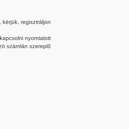
érjük, regisztráljon
ekapcsolni nyomtatott
tozó számlán szereplő