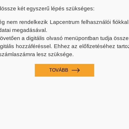
dössze két egyszerű lépés szükséges:
nem rendelkezik Lapcentrum felhasználói fiókkal, k
datai megadásával.
 követően a digitális olvasó menüpontban tudja össz
digitális hozzáféréssel. Ehhez az előfizetéséhez tar
 számlaszámra lesz szüksége.
TOVÁBB