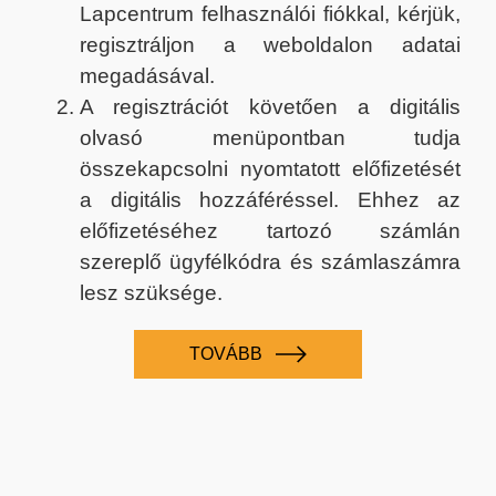
Lapcentrum felhasználói fiókkal, kérjük,
regisztráljon a weboldalon adatai
megadásával.
A regisztrációt követően a digitális
olvasó menüpontban tudja
összekapcsolni nyomtatott előfizetését
a digitális hozzáféréssel. Ehhez az
előfizetéséhez tartozó számlán
szereplő ügyfélkódra és számlaszámra
lesz szüksége.
TOVÁBB