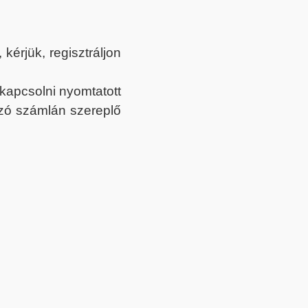
érjük, regisztráljon
ekapcsolni nyomtatott
tozó számlán szereplő