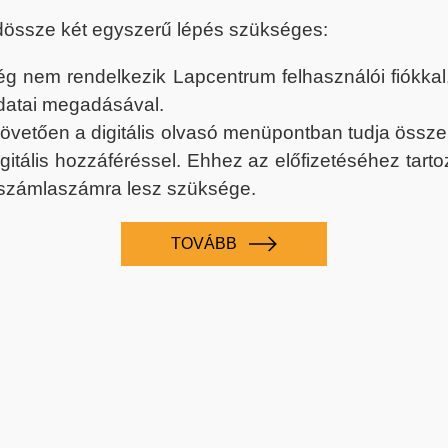
dössze két egyszerű lépés szükséges:
nem rendelkezik Lapcentrum felhasználói fiókkal, k
datai megadásával.
 követően a digitális olvasó menüpontban tudja össz
digitális hozzáféréssel. Ehhez az előfizetéséhez tar
 számlaszámra lesz szüksége.
TOVÁBB