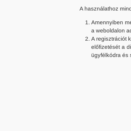
A használathoz min
Amennyiben még 
a weboldalon a
A regisztrációt
előfizetését a 
ügyfélkódra és