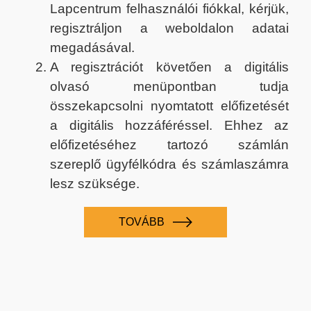
Lapcentrum felhasználói fiókkal, kérjük,
regisztráljon a weboldalon adatai
megadásával.
A regisztrációt követően a digitális
olvasó menüpontban tudja
összekapcsolni nyomtatott előfizetését
a digitális hozzáféréssel. Ehhez az
előfizetéséhez tartozó számlán
szereplő ügyfélkódra és számlaszámra
lesz szüksége.
TOVÁBB