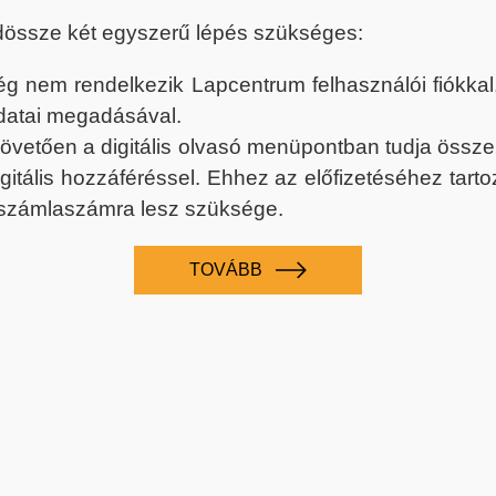
dössze két egyszerű lépés szükséges:
nem rendelkezik Lapcentrum felhasználói fiókkal, k
datai megadásával.
 követően a digitális olvasó menüpontban tudja össz
digitális hozzáféréssel. Ehhez az előfizetéséhez tar
 számlaszámra lesz szüksége.
TOVÁBB