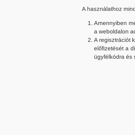
A használathoz min
Amennyiben még 
a weboldalon a
A regisztrációt
előfizetését a 
ügyfélkódra és