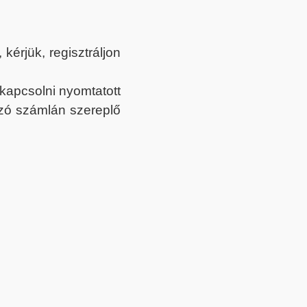
érjük, regisztráljon
ekapcsolni nyomtatott
tozó számlán szereplő