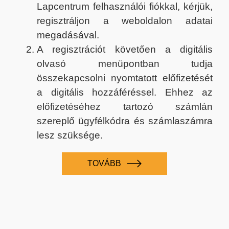
Lapcentrum felhasználói fiókkal, kérjük,
regisztráljon a weboldalon adatai
megadásával.
A regisztrációt követően a digitális
olvasó menüpontban tudja
összekapcsolni nyomtatott előfizetését
a digitális hozzáféréssel. Ehhez az
előfizetéséhez tartozó számlán
szereplő ügyfélkódra és számlaszámra
lesz szüksége.
TOVÁBB