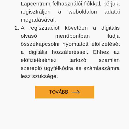
Lapcentrum felhasználói fiókkal, kérjük,
regisztráljon a weboldalon adatai
megadásával.
A regisztrációt követően a digitális
olvasó menüpontban tudja
összekapcsolni nyomtatott előfizetését
a digitális hozzáféréssel. Ehhez az
előfizetéséhez tartozó számlán
szereplő ügyfélkódra és számlaszámra
lesz szüksége.
TOVÁBB