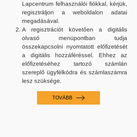
Lapcentrum felhasználói fiókkal, kérjük,
regisztráljon a weboldalon adatai
megadásával.
A regisztrációt követően a digitális
olvasó menüpontban tudja
összekapcsolni nyomtatott előfizetését
a digitális hozzáféréssel. Ehhez az
előfizetéséhez tartozó számlán
szereplő ügyfélkódra és számlaszámra
lesz szüksége.
TOVÁBB