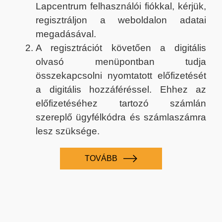
Lapcentrum felhasználói fiókkal, kérjük,
regisztráljon a weboldalon adatai
megadásával.
A regisztrációt követően a digitális
olvasó menüpontban tudja
összekapcsolni nyomtatott előfizetését
a digitális hozzáféréssel. Ehhez az
előfizetéséhez tartozó számlán
szereplő ügyfélkódra és számlaszámra
lesz szüksége.
TOVÁBB