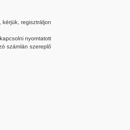
érjük, regisztráljon
ekapcsolni nyomtatott
tozó számlán szereplő