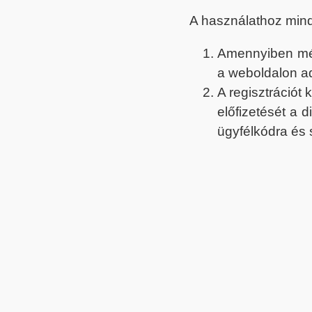
A használathoz min
Amennyiben még 
a weboldalon a
A regisztrációt
előfizetését a 
ügyfélkódra és