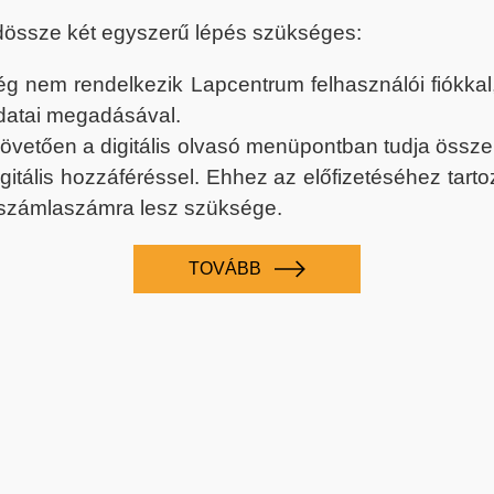
dössze két egyszerű lépés szükséges:
nem rendelkezik Lapcentrum felhasználói fiókkal, k
datai megadásával.
 követően a digitális olvasó menüpontban tudja össz
digitális hozzáféréssel. Ehhez az előfizetéséhez tar
 számlaszámra lesz szüksége.
TOVÁBB