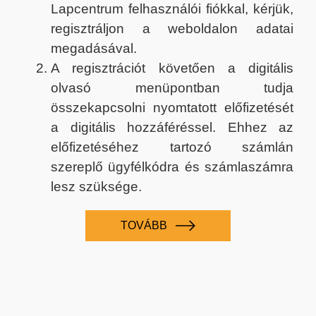
Lapcentrum felhasználói fiókkal, kérjük,
regisztráljon a weboldalon adatai
megadásával.
A regisztrációt követően a digitális
olvasó menüpontban tudja
összekapcsolni nyomtatott előfizetését
a digitális hozzáféréssel. Ehhez az
előfizetéséhez tartozó számlán
szereplő ügyfélkódra és számlaszámra
lesz szüksége.
TOVÁBB