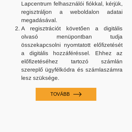
Lapcentrum felhasználói fiókkal, kérjük,
regisztráljon a weboldalon adatai
megadásával.
A regisztrációt követően a digitális
olvasó menüpontban tudja
összekapcsolni nyomtatott előfizetését
a digitális hozzáféréssel. Ehhez az
előfizetéséhez tartozó számlán
szereplő ügyfélkódra és számlaszámra
lesz szüksége.
TOVÁBB