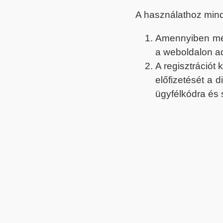
A használathoz min
Amennyiben még 
a weboldalon a
A regisztrációt
előfizetését a 
ügyfélkódra és