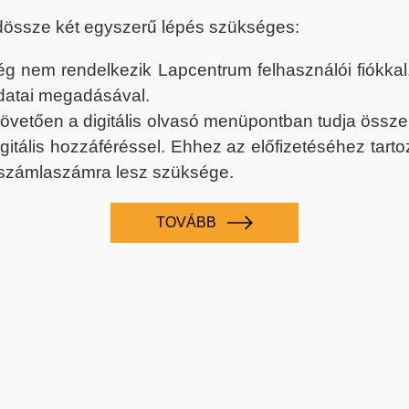
dössze két egyszerű lépés szükséges:
nem rendelkezik Lapcentrum felhasználói fiókkal, k
datai megadásával.
 követően a digitális olvasó menüpontban tudja össz
digitális hozzáféréssel. Ehhez az előfizetéséhez tar
 számlaszámra lesz szüksége.
TOVÁBB