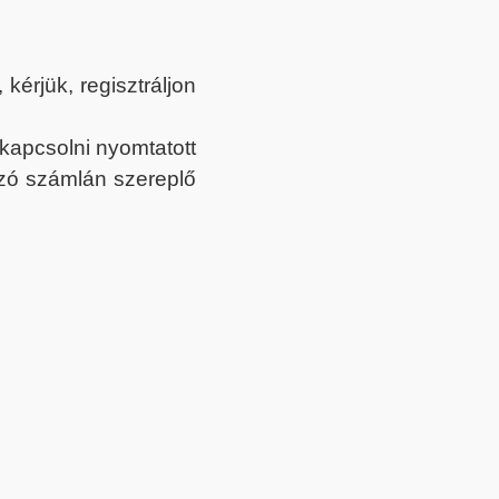
érjük, regisztráljon
ekapcsolni nyomtatott
tozó számlán szereplő