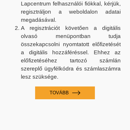
Lapcentrum felhasználói fiókkal, kérjük,
regisztráljon a weboldalon adatai
megadásával.
A regisztrációt követően a digitális
olvasó menüpontban tudja
összekapcsolni nyomtatott előfizetését
a digitális hozzáféréssel. Ehhez az
előfizetéséhez tartozó számlán
szereplő ügyfélkódra és számlaszámra
lesz szüksége.
TOVÁBB