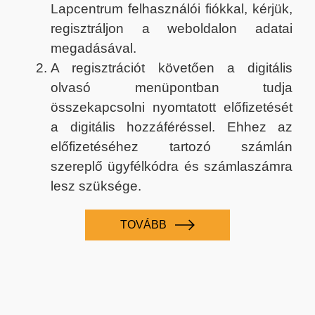
Lapcentrum felhasználói fiókkal, kérjük,
regisztráljon a weboldalon adatai
megadásával.
A regisztrációt követően a digitális
olvasó menüpontban tudja
összekapcsolni nyomtatott előfizetését
a digitális hozzáféréssel. Ehhez az
előfizetéséhez tartozó számlán
szereplő ügyfélkódra és számlaszámra
lesz szüksége.
TOVÁBB