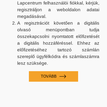
Lapcentrum felhasználói fiókkal, kérjük,
regisztráljon a weboldalon adatai
megadásával.
A regisztrációt követően a digitális
olvasó menüpontban tudja
összekapcsolni nyomtatott előfizetését
a digitális hozzáféréssel. Ehhez az
előfizetéséhez tartozó számlán
szereplő ügyfélkódra és számlaszámra
lesz szüksége.
TOVÁBB